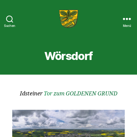
Suchen
Menü
Der
Wörsdorf-
Blog
Wörsdorf
Idsteiner
Tor
zum GOLDENEN GRUND