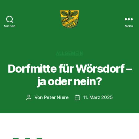
Suchen
Menü
Der
Wörsdorf-
Blog
Kategorien
ALLGEMEIN
Dorfmitte für Wörsdorf –
ja oder nein?
Von
Peter Niere
11. März 2025
Beitragsautor
Beitragsdatum