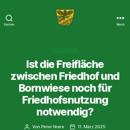
Suchen
Menü
Der
Wörsdorf-
Blog
Kategorien
ALLGEMEIN
Ist die Freifläche
zwischen Friedhof und
Bornwiese noch für
Friedhofsnutzung
notwendig?
Von
Peter Niere
11. März 2025
Beitragsautor
Beitragsdatum