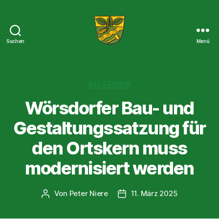
Suchen
Menü
Der
Wörsdorf-
Blog
Kategorien
ALLGEMEIN
Wörsdorfer Bau- und
Gestaltungssatzung für
den Ortskern muss
modernisiert werden
Von
Peter Niere
11. März 2025
Beitragsautor
Beitragsdatum